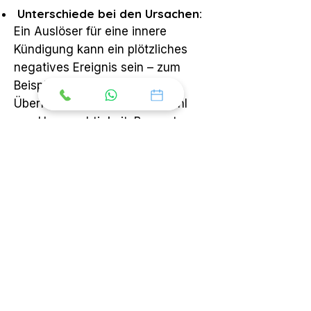
Unterschiede bei den Ursachen:
Ein Auslöser für eine innere
Kündigung kann ein plötzliches
negatives Ereignis sein – zum
Beispiel Mobbing, starke
Überforderung oder das Gefühl
von Ungerechtigkeit. Burnout
hingegen entwickelt sich meist
schleichend durch chronischen,
langanhaltenden Stress, der
sowohl emotional als auch
zwischenmenschlich am
Arbeitsplatz entstehen kann.
Unterschiede bei der Reaktion
:
einer inneren Kündigung reagieren
Betroffene häufig aktiv, indem sie